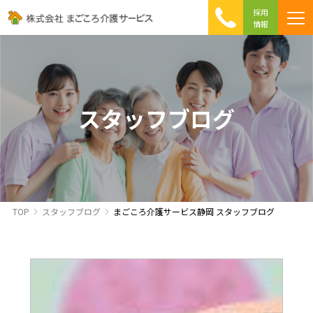
採用
情報
まごころ介護の特徴
介護相談 Q&A
ICTへの取り組み
初めて介護を利用する方へ
スタッフブログ
TOP
スタッフブログ
まごころ介護サービス静岡 スタッフブログ