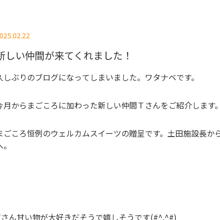
025.02.22
新しい仲間が来てくれました！
久しぶりのブログになってしまいました。ワタナベです。
今月からまごころに加わった新しい仲間Ｔさんをご紹介します
まごころ恒例のウェルカムスイーツの贈呈です。土田施設長か
へ。
Tさん甘い物が大好きだそうで嬉しそうです(#^.^#)