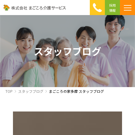
採用
情報
まごころ介護の特徴
介護相談 Q&A
ICTへの取り組み
初めて介護を利用する方へ
スタッフブログ
TOP
スタッフブログ
まごころの家多摩 スタッフブログ