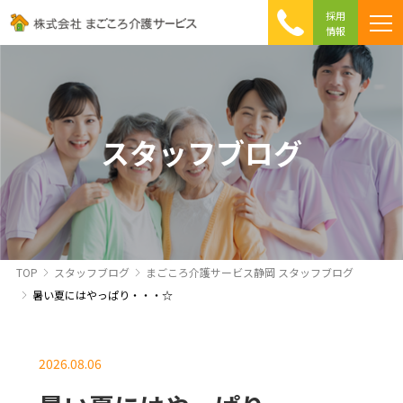
採用
情報
まごころ介護の特徴
介護相談 Q&A
ICTへの取り組み
初めて介護を利用する方へ
スタッフブログ
TOP
スタッフブログ
まごころ介護サービス静岡 スタッフブログ
暑い夏にはやっぱり・・・☆
2026.08.06