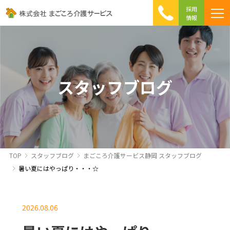
採用
情報
まごころ介護の特徴
介護相談 Q&A
ICTへの取り組み
初めて介護を利用する方へ
スタッフブログ
TOP
スタッフブログ
まごころ介護サービス静岡 スタッフブログ
暑い夏にはやっぱり・・・☆
2026.08.06