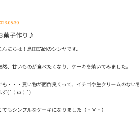
023.05.30
お菓子作り♪
こんにちは！島田訪問のシンヤです。
突然、甘いものが食べたくなり、ケーキを焼いてみました。
でも・・・買い物が面倒臭くって、イチゴや生クリームのない
れず(´；ω；`)
とてもシンプルなケーキになりました（・∀・）