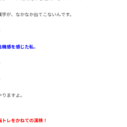
漢字が、なかなか出てこないんです。
・
危機感を感じた私
。
・
・
やりますよ。
脳トレをかねての漢検！