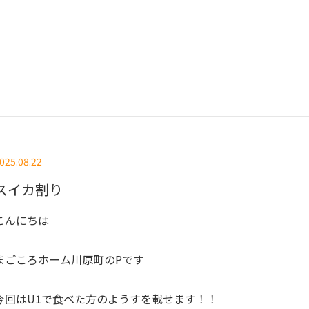
025.08.22
スイカ割り
こんにちは
まごころホーム川原町のPです
今回はU1で食べた方のようすを載せます！！