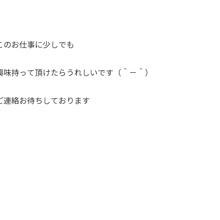
このお仕事に少しでも
興味持って頂けたらうれしいです（＾－＾）
ご連絡お待ちしております