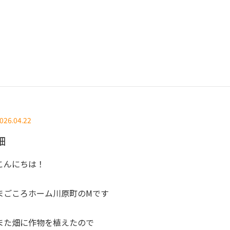
026.04.22
畑
こんにちは！
まごころホーム川原町のMです
また畑に作物を植えたので