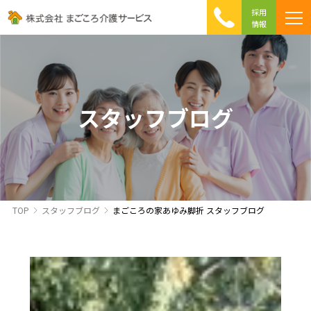
採用
情報
まごころ介護の特徴
介護相談 Q&A
ICTへの取り組み
初めて介護を利用する方へ
スタッフブログ
TOP
スタッフブログ
まごころの家あゆみ脚折 スタッフブログ