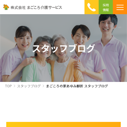
採用
情報
まごころ介護の特徴
介護相談 Q&A
ICTへの取り組み
初めて介護を利用する方へ
スタッフブログ
TOP
スタッフブログ
まごころの家あゆみ脚折 スタッフブログ