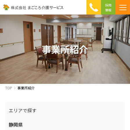
採用
情報
まごころ介護の特徴
介護相談 Q&A
ICTへの取り組み
初めて介護を利用する方へ
事業所紹介
TOP
事業所紹介
エリアで探す
静岡県