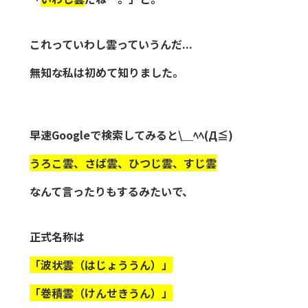
これっていわし雲っていうんだ...
無知な私は初めて知りました。
早速Googleで検索してみると\＿ﾍﾍ(Д≦)
うろこ雲、さば雲、ひつじ雲、すじ雲
なんて言ったりもするみたいで、
正式名称は
「波状雲（はじょううん）」
「巻積雲（けんせきうん）」