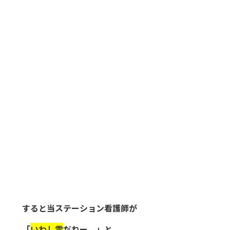
すると当ステーション看護師が
「
いわし雲
だねー。」と。