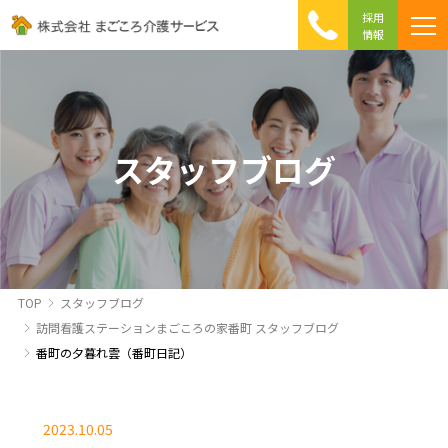
採用
情報
まごころ介護の特徴
介護相談 Q&A
ICTへの取り組み
初めて介護を利用する方へ
スタッフブログ
TOP
スタッフブログ
訪問看護ステーションまごころの家番町 スタッフブログ
番町の夕暮れ雲（番町日記）
2023.10.05