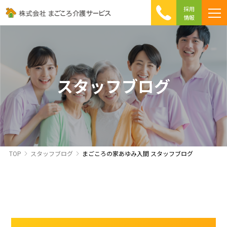
採用
情報
まごころ介護の特徴
介護相談 Q&A
ICTへの取り組み
初めて介護を利用する方へ
スタッフブログ
TOP
スタッフブログ
まごころの家あゆみ入間 スタッフブログ